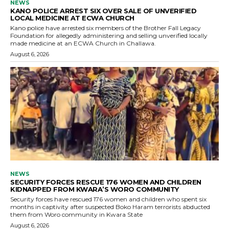
NEWS
KANO POLICE ARREST SIX OVER SALE OF UNVERIFIED
LOCAL MEDICINE AT ECWA CHURCH
Kano police have arrested six members of the Brother Fall Legacy
Foundation for allegedly administering and selling unverified locally
made medicine at an ECWA Church in Challawa.
August 6, 2026
NEWS
SECURITY FORCES RESCUE 176 WOMEN AND CHILDREN
KIDNAPPED FROM KWARA’S WORO COMMUNITY
Security forces have rescued 176 women and children who spent six
months in captivity after suspected Boko Haram terrorists abducted
them from Woro community in Kwara State
August 6, 2026