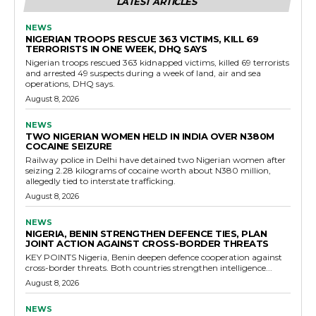
LATEST ARTICLES
NEWS
NIGERIAN TROOPS RESCUE 363 VICTIMS, KILL 69
TERRORISTS IN ONE WEEK, DHQ SAYS
Nigerian troops rescued 363 kidnapped victims, killed 69 terrorists
and arrested 49 suspects during a week of land, air and sea
operations, DHQ says.
August 8, 2026
NEWS
TWO NIGERIAN WOMEN HELD IN INDIA OVER N380M
COCAINE SEIZURE
Railway police in Delhi have detained two Nigerian women after
seizing 2.28 kilograms of cocaine worth about N380 million,
allegedly tied to interstate trafficking.
August 8, 2026
NEWS
NIGERIA, BENIN STRENGTHEN DEFENCE TIES, PLAN
JOINT ACTION AGAINST CROSS-BORDER THREATS
KEY POINTS Nigeria, Benin deepen defence cooperation against
cross-border threats. Both countries strengthen intelligence...
August 8, 2026
NEWS