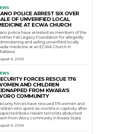
EWS
KANO POLICE ARREST SIX OVER
SALE OF UNVERIFIED LOCAL
MEDICINE AT ECWA CHURCH
ano police have arrested six members of the
rother Fall Legacy Foundation for allegedly
dministering and selling unverified locally
ade medicine at an ECWA Church in
hallawa.
ugust 6, 2026
EWS
SECURITY FORCES RESCUE 176
WOMEN AND CHILDREN
KIDNAPPED FROM KWARA’S
WORO COMMUNITY
ecurity forces have rescued 176 women and
hildren who spent six months in captivity after
uspected Boko Haram terrorists abducted
hem from Woro community in Kwara State
ugust 6, 2026