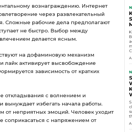
ентальному вознаграждению. Интернет
N
овлетворение через развлекательный
ия. Сложные рабочие дела предполагают
ступает не быстро. Выбор между
K
B
влечением делается ясным.
a
m
C
ствуют на дофаминовую механизм
A
и лайк активирует высвобождение
ормируется зависимость от кратких
N
е откладывания с волнением и
S
 вынуждает избегать начала работы.
c
м от неприятных эмоций. Человек уходит
s
t
не соприкасаться с напряжением от
A