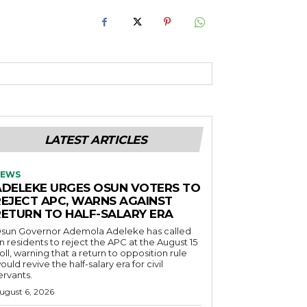
LATEST ARTICLES
EWS
ADELEKE URGES OSUN VOTERS TO
REJECT APC, WARNS AGAINST
RETURN TO HALF-SALARY ERA
sun Governor Ademola Adeleke has called
n residents to reject the APC at the August 15
oll, warning that a return to opposition rule
ould revive the half-salary era for civil
ervants.
ugust 6, 2026