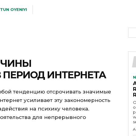
TUN OYENIYI
ИЧИНЫ
 ПЕРИОД ИНТЕРНЕТА
N
обой тенденцию отсрочивать значимые
нтернет усиливает эту закономерность
O
o
здействия на психику человека.
p
оятельства для непрерывного
w
s
A