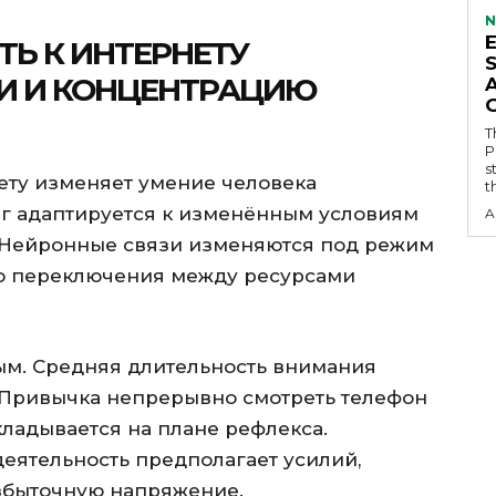
N
Ь К ИНТЕРНЕТУ
И И КОНЦЕНТРАЦИЮ
T
P
s
ету изменяет умение человека
t
зг адаптируется к изменённым условиям
A
 Нейронные связи изменяются под режим
го переключения между ресурсами
м. Средняя длительность внимания
. Привычка непрерывно смотреть телефон
кладывается на плане рефлекса.
еятельность предполагает усилий,
избыточную напряжение.