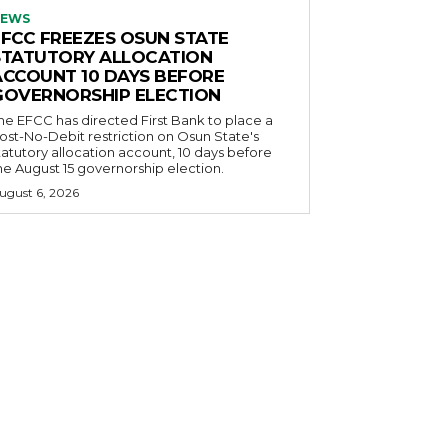
EWS
EFCC FREEZES OSUN STATE
STATUTORY ALLOCATION
ACCOUNT 10 DAYS BEFORE
GOVERNORSHIP ELECTION
he EFCC has directed First Bank to place a
ost-No-Debit restriction on Osun State's
tatutory allocation account, 10 days before
he August 15 governorship election.
ugust 6, 2026