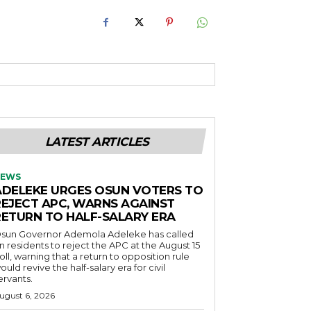
LATEST ARTICLES
EWS
ADELEKE URGES OSUN VOTERS TO
REJECT APC, WARNS AGAINST
RETURN TO HALF-SALARY ERA
sun Governor Ademola Adeleke has called
n residents to reject the APC at the August 15
oll, warning that a return to opposition rule
ould revive the half-salary era for civil
ervants.
ugust 6, 2026