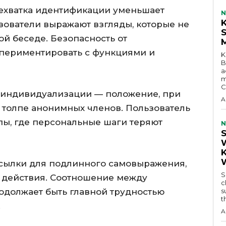
нехватка идентификации уменьшает
N
зователи выражают взгляды, которые не
ой беседе. Безопасность от
спериментировать с функциями и
K
B
a
m
C
еиндивидуализации — положение, при
A
 толпе анонимных членов. Пользователь
пы, где персональные шаги теряют
N
сылки для подлинного самовыражения,
S
е действия. Соотношение между
c
одолжает быть главной трудностью
s
t
.
A