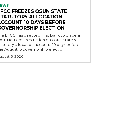
EWS
EFCC FREEZES OSUN STATE
STATUTORY ALLOCATION
ACCOUNT 10 DAYS BEFORE
GOVERNORSHIP ELECTION
he EFCC has directed First Bank to place a
ost-No-Debit restriction on Osun State's
tatutory allocation account, 10 days before
he August 15 governorship election.
ugust 6, 2026