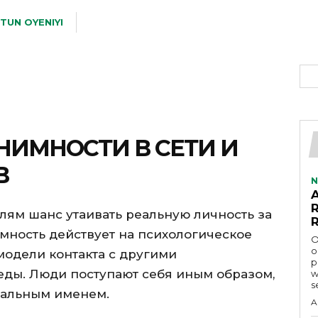
TUN OYENIYI
НИМНОСТИ В СЕТИ И
В
N
лям шанс утаивать реальную личность за
мность действует на психологическое
O
o
модели контакта с другими
p
еды. Люди поступают себя иным образом,
w
s
еальным именем.
A